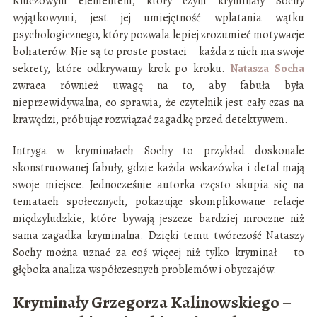
Kluczowym elementem, który czyni kryminały Sochy
wyjątkowymi, jest jej umiejętność wplatania wątku
psychologicznego, który pozwala lepiej zrozumieć motywacje
bohaterów. Nie są to proste postaci – każda z nich ma swoje
sekrety, które odkrywamy krok po kroku.
Natasza Socha
zwraca również uwagę na to, aby fabuła była
nieprzewidywalna, co sprawia, że czytelnik jest cały czas na
krawędzi, próbując rozwiązać zagadkę przed detektywem.
Intryga w kryminałach Sochy to przykład doskonale
skonstruowanej fabuły, gdzie każda wskazówka i detal mają
swoje miejsce. Jednocześnie autorka często skupia się na
tematach społecznych, pokazując skomplikowane relacje
międzyludzkie, które bywają jeszcze bardziej mroczne niż
sama zagadka kryminalna. Dzięki temu twórczość Nataszy
Sochy można uznać za coś więcej niż tylko kryminał – to
głęboka analiza współczesnych problemów i obyczajów.
Kryminały Grzegorza Kalinowskiego –